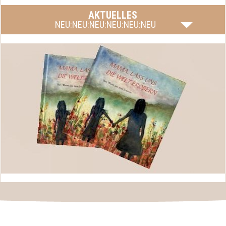
AKTUELLES
NEU:NEU:NEU:NEU:NEU:NEU
Mama, lass uns die Welt erobern, das Buch von Silvia
mehr lesen
Fink-Eisinger ist endlich fertig.