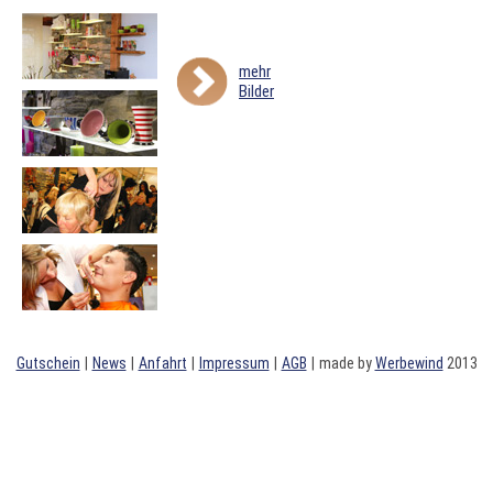
mehr
Bilder
Gutschein
|
News
|
Anfahrt
|
Impressum
|
AGB
|
made by
Werbewind
2013